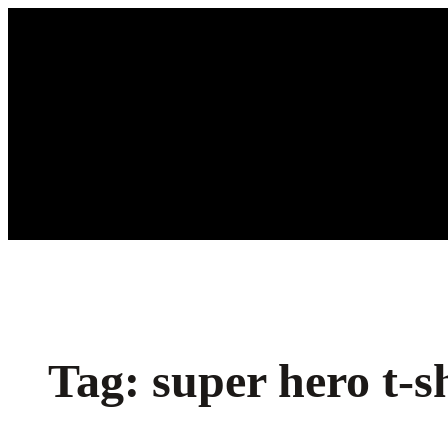
Ga
naar
de
inhoud
Tag:
super hero t-s