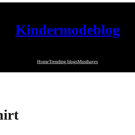
Kindermodeblog
Home
Trending blogs
Musthaves
hirt