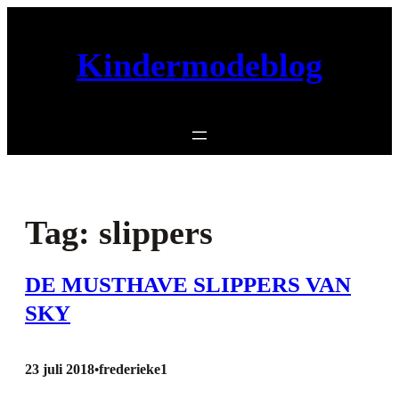
Ga
naar
Kindermodeblog
de
inhoud
Tag:
slippers
DE MUSTHAVE SLIPPERS VAN
SKY
23 juli 2018
frederieke1
•