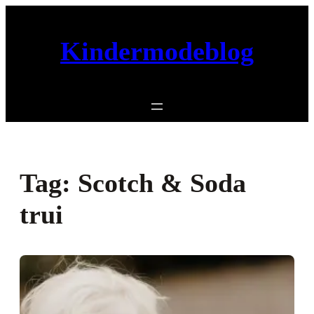
Ga
naar
Kindermodeblog
de
inhoud
Tag:
Scotch & Soda
trui