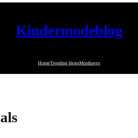
Kindermodeblog
Home
Trending blogs
Musthaves
als