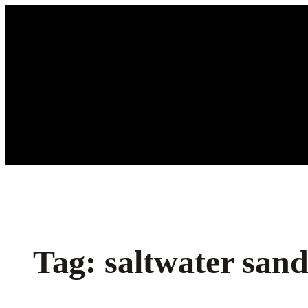
Ga
naar
de
inhoud
Tag:
saltwater sand