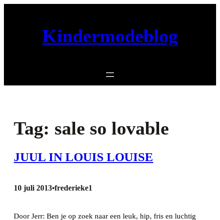
Ga
naar
Kindermodeblog
de
inhoud
Tag:
sale so lovable
JUUL IN LOUIS LOUISE
10 juli 2013
frederieke1
•
Door Jerr: Ben je op zoek naar een leuk, hip, fris en luchtig