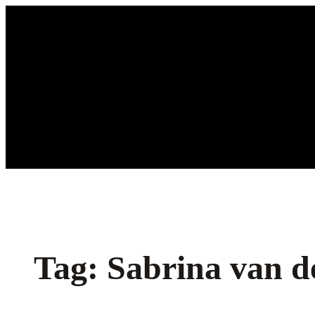
Ga
naar
de
inhoud
Tag:
Sabrina van d