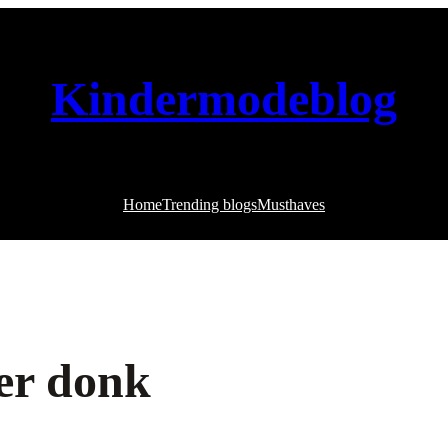
Kindermodeblog
Home
Trending blogs
Musthaves
er donk