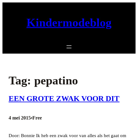
Ga
naar
Kindermodeblog
de
inhoud
Tag:
pepatino
EEN GROTE ZWAK VOOR DIT
4 mei 2015
Free
•
Door: Bonnie Ik heb een zwak voor van alles als het gaat om