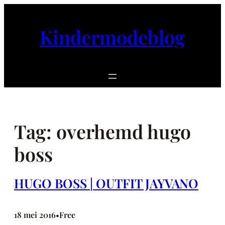
Ga
naar
Kindermodeblog
de
inhoud
Tag:
overhemd hugo
boss
HUGO BOSS | OUTFIT JAYVANO
18 mei 2016
Free
•