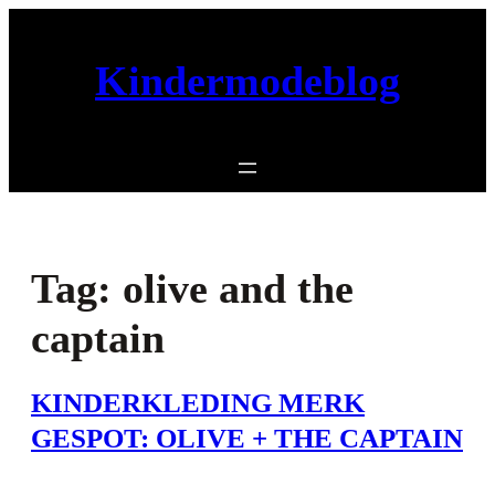
Ga
naar
Kindermodeblog
de
inhoud
Tag:
olive and the
captain
KINDERKLEDING MERK
GESPOT: OLIVE + THE CAPTAIN