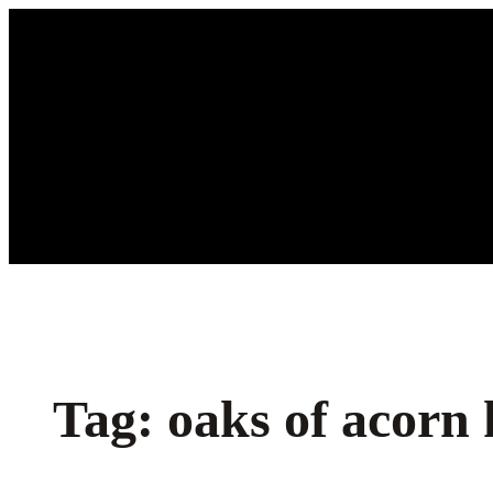
Ga
naar
de
inhoud
Tag:
oaks of acorn 