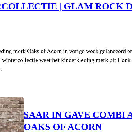
COLLECTIE | GLAM ROCK D
leding merk Oaks of Acorn in vorige week gelanceerd e
 wintercollectie weet het kinderkleding merk uit Honk
n…
SAAR IN GAVE COMBI 
OAKS OF ACORN