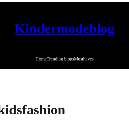
Kindermodeblog
Home
Trending blogs
Musthaves
kidsfashion