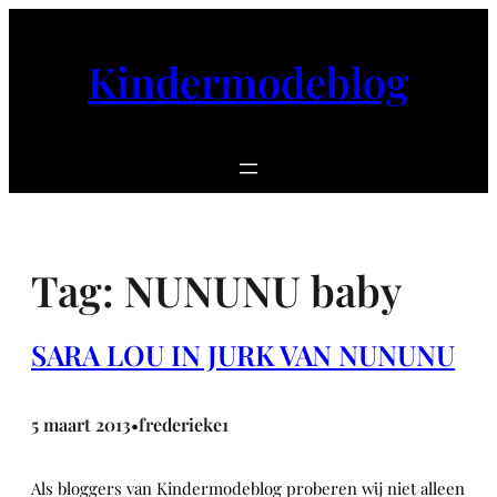
Ga
naar
Kindermodeblog
de
inhoud
Tag:
NUNUNU baby
SARA LOU IN JURK VAN NUNUNU
5 maart 2013
frederieke1
•
Als bloggers van Kindermodeblog proberen wij niet alleen