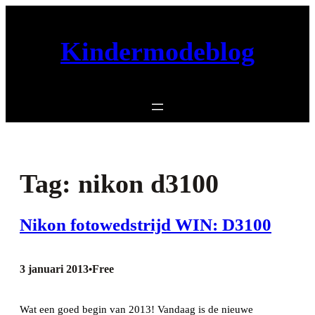
Ga
naar
Kindermodeblog
de
inhoud
Tag:
nikon d3100
Nikon fotowedstrijd WIN: D3100
3 januari 2013
Free
•
Wat een goed begin van 2013! Vandaag is de nieuwe