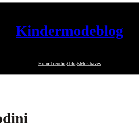
Kindermodeblog
Home
Trending blogs
Musthaves
odini