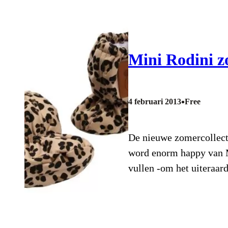
Mini Rodini z
•
4 februari 2013
Free
De nieuwe zomercollecti
word enorm happy van Mi
vullen -om het uiteraa