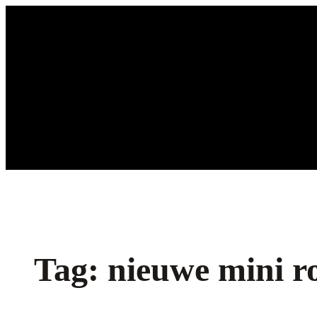
Ga
naar
de
inhoud
Tag:
nieuwe mini r