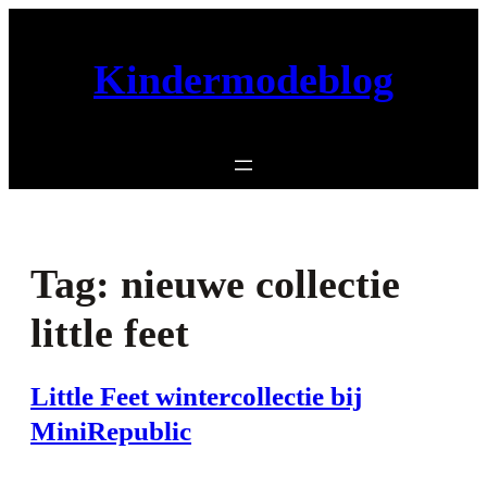
Ga
naar
Kindermodeblog
de
inhoud
Tag:
nieuwe collectie
little feet
Little Feet wintercollectie bij
MiniRepublic