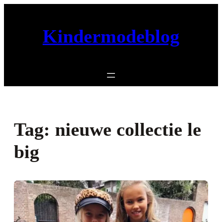
Ga
naar
Kindermodeblog
de
inhoud
Tag:
nieuwe collectie le
big