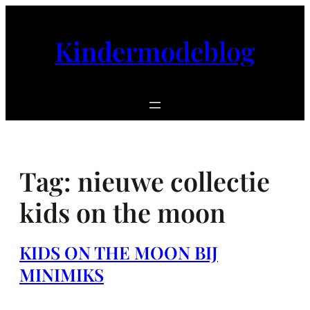
Ga
naar
Kindermodeblog
de
inhoud
Tag:
nieuwe collectie
kids on the moon
KIDS ON THE MOON BIJ
MINIMIKS