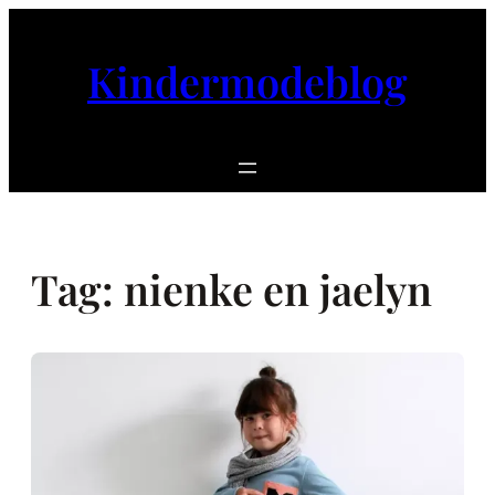
Ga
naar
Kindermodeblog
de
inhoud
Tag:
nienke en jaelyn