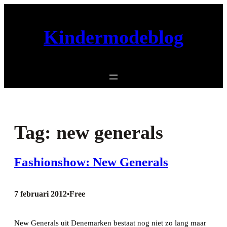
Ga
naar
Kindermodeblog
de
inhoud
Tag:
new generals
Fashionshow: New Generals
7 februari 2012
Free
•
New Generals uit Denemarken bestaat nog niet zo lang maar