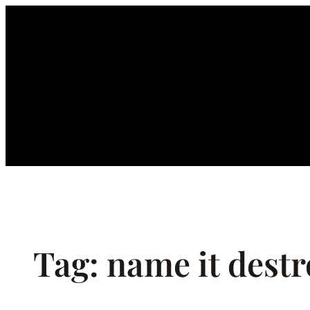
Ga
naar
de
inhoud
Tag:
name it destr