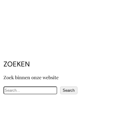
ZOEKEN
Zoek binnen onze website
Z
Search
o
e
k
e