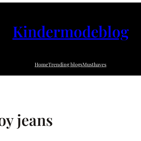
Kindermodeblog
Home
Trending blogs
Musthaves
oy jeans