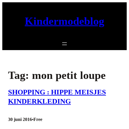
Ga
naar
Kindermodeblog
de
inhoud
Tag:
mon petit loupe
SHOPPING : HIPPE MEISJES
KINDERKLEDING
30 juni 2016
Free
•