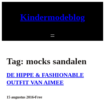
Ga
naar
Kindermodeblog
de
inhoud
Tag:
mocks sandalen
DE HIPPE & FASHIONABLE
OUTFIT VAN AIMEE
15 augustus 2016
Free
•