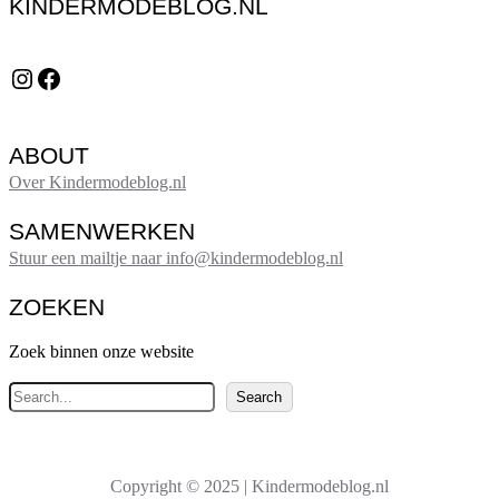
KINDERMODEBLOG.NL
Instagram
Facebook
ABOUT
Over Kindermodeblog.nl
SAMENWERKEN
Stuur een mailtje naar info@kindermodeblog.nl
ZOEKEN
Zoek binnen onze website
Z
Search
o
e
k
Copyright © 2025 | Kindermodeblog.nl
e