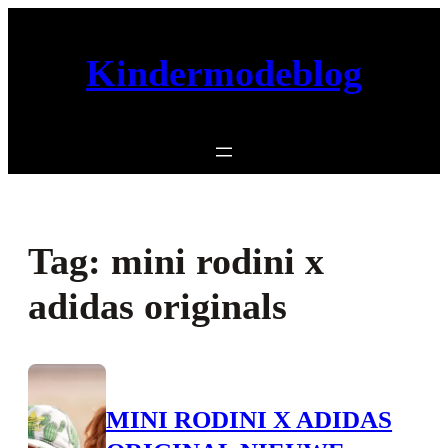
Ga
naar
Kindermodeblog
de
inhoud
Tag:
mini rodini x
adidas originals
MINI RODINI X ADIDAS