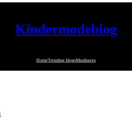
Kindermodeblog
Home
Trending blogs
Musthaves
n