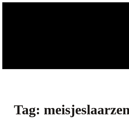
Ga
naar
de
inhoud
Tag:
meisjeslaarze