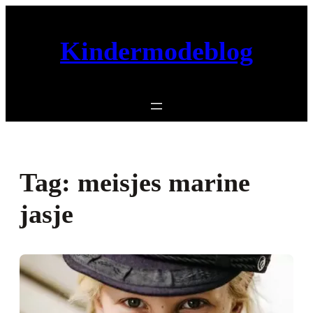
Ga
naar
Kindermodeblog
de
inhoud
Tag:
meisjes marine
jasje