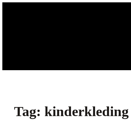
Ga
naar
de
inhoud
Tag:
kinderkleding