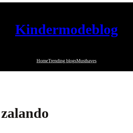
Kindermodeblog
Home
Trending blogs
Musthaves
 zalando