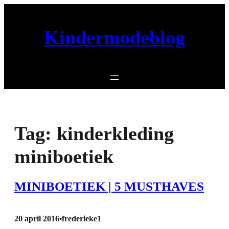
Ga
naar
Kindermodeblog
de
inhoud
Tag:
kinderkleding
miniboetiek
MINIBOETIEK | 5 MUSTHAVES
20 april 2016
frederieke1
•