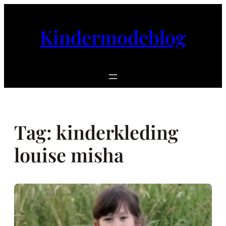
Ga
naar
Kindermodeblog
de
inhoud
Tag:
kinderkleding
louise misha