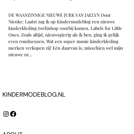
DE WAANZINNIGE NIEUWE JURK VAN JAELYN Door
Nienke: Laatst zag ik op Kindermodeblog een nieuwe
kinderkleding (web)shop voorbij komen. Labels for Little
Ones. Zoals altijd, nieuwsgierig als ik ben, ging ik gelijk
even rondneuzen. Wat een super mooie kinderkleding
merken verkopen zij! Eén daarvan is, misschien wel mijn
nieuwe nr…
KINDERMODEBLOG.NL
Instagram
Facebook