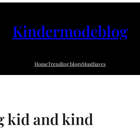
Kindermodeblog
Home
Trending blogs
Musthaves
g kid and kind