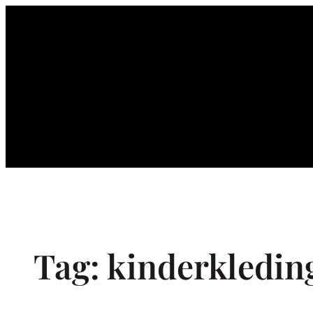
Ga
naar
de
inhoud
Tag:
kinderkledin