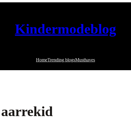
Kindermodeblog
Home
Trending blogs
Musthaves
 aarrekid