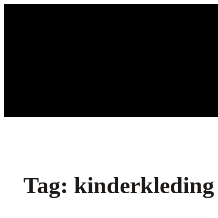
Ga
naar
de
inhoud
Tag:
kinderkleding