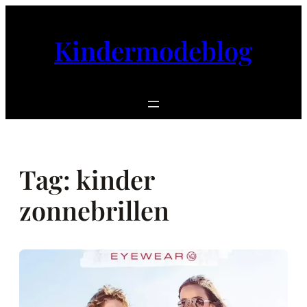
Ga
naar
Kindermodeblog
de
inhoud
Tag:
kinder
zonnebrillen