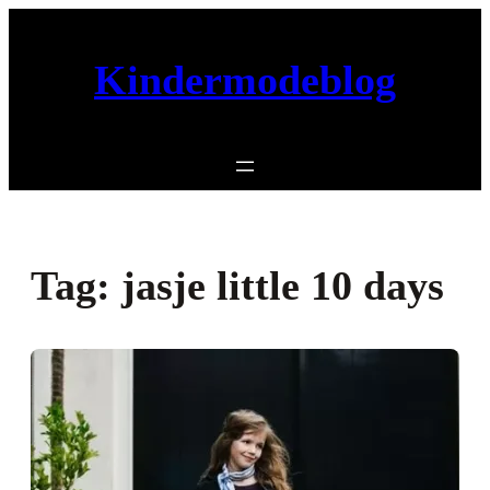
Ga
naar
Kindermodeblog
de
inhoud
Tag:
jasje little 10 days