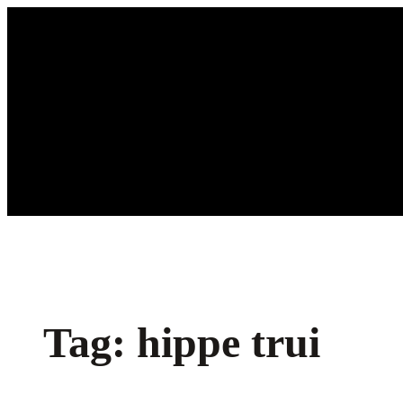
Ga
naar
de
inhoud
Tag:
hippe trui