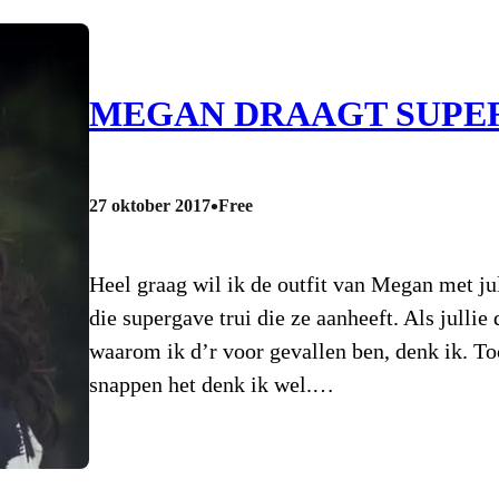
MEGAN DRAAGT SUPE
•
27 oktober 2017
Free
Heel graag wil ik de outfit van Megan met jul
die supergave trui die ze aanheeft. Als jullie 
waarom ik d’r voor gevallen ben, denk ik. T
snappen het denk ik wel.…