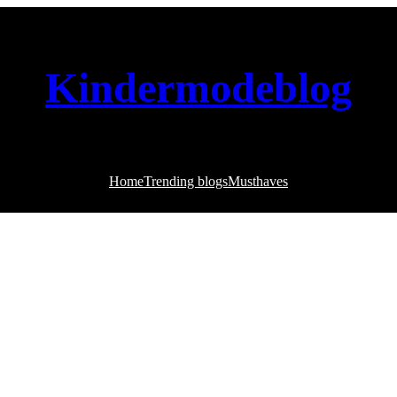
Kindermodeblog
Home
Trending blogs
Musthaves