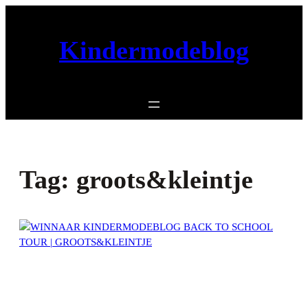
Ga
naar
Kindermodeblog
de
inhoud
Tag:
groots&kleintje