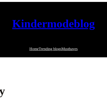
Kindermodeblog
Home
Trending blogs
Musthaves
y