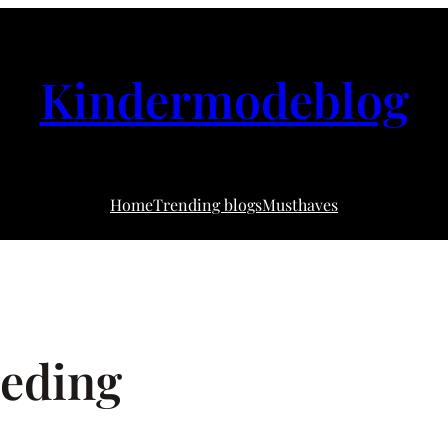
Kindermodeblog
Home
Trending blogs
Musthaves
leding