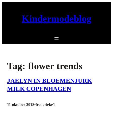
Ga
naar
Kindermodeblog
de
inhoud
Tag:
flower trends
JAELYN IN BLOEMENJURK
MILK COPENHAGEN
11 oktober 2018
frederieke1
•