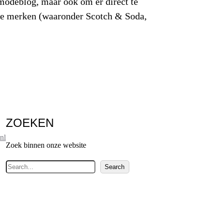
modeblog, maar ook om er direct te
nde merken (waaronder Scotch & Soda,
ZOEKEN
nl
Zoek binnen onze website
Z
Search
o
e
k