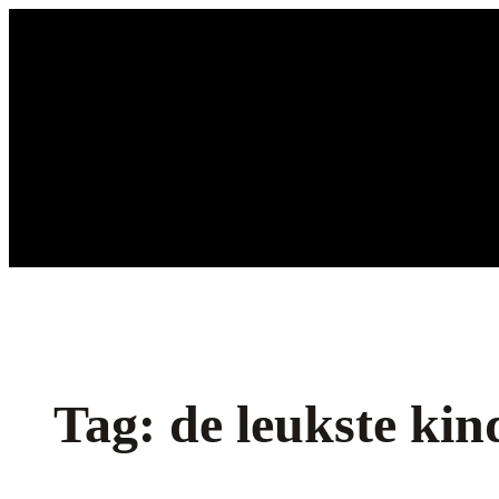
Ga
naar
de
inhoud
Tag:
de leukste kin