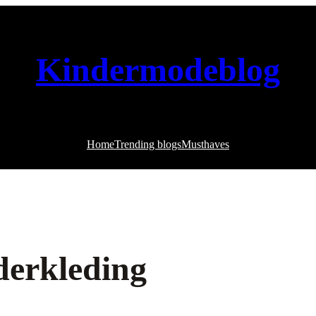
Kindermodeblog
Home
Trending blogs
Musthaves
derkleding