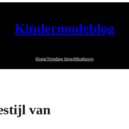
Kindermodeblog
Home
Trending blogs
Musthaves
stijl van