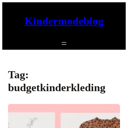
Ga
naar
Kindermodeblog
de
inhoud
Tag:
budgetkinderkleding