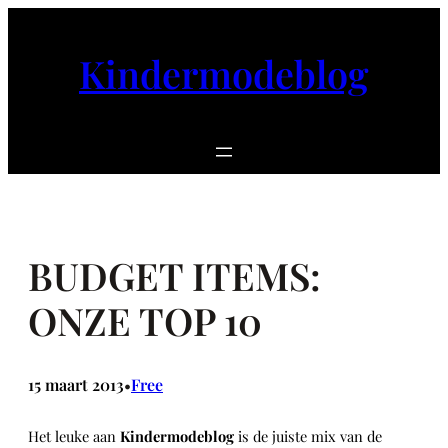
Ga
naar
Kindermodeblog
de
inhoud
BUDGET ITEMS:
ONZE TOP 10
15 maart 2013
Free
•
Het leuke aan
Kindermodeblog
is de juiste mix van de