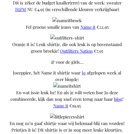
Dit is zéker de budget knaller(rrrr) van de week: sweater
H&M
NU €4,95 (in verschillende kleuren verkrijgbaar)
Fel groene smalle jeans van
Name it
€22,95
Oranje it is! Leuk shirtje, die ook leuk is op bovenstaand
groen broekje!
Outfitters Nation
€7,95
& voor de girls…
Joeeppiee, hét Name it shirtje waar
Jo
afgelopen week al
over blogde:
En wat issie leuk he! En als je wilt weten hoe Jo deze
combineerde, kijk dan nog snel even terug naar haar
blog
!
Name it
€19,95
En nog zo’n gaaf shirtje waar wij helemaal blij van worden!
Printjes it is! Dit shirtje is er in nog meer leuke kleurtjes.