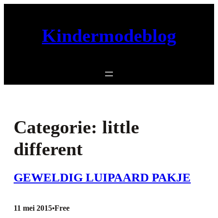
Ga
naar
Kindermodeblog
de
inhoud
Categorie:
little
different
GEWELDIG LUIPAARD PAKJE
11 mei 2015
Free
•