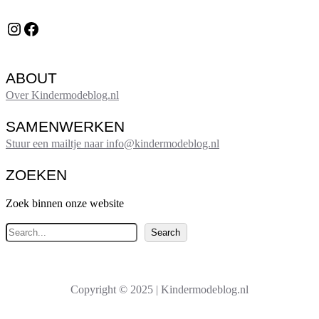
Instagram
Facebook
ABOUT
Over Kindermodeblog.nl
SAMENWERKEN
Stuur een mailtje naar info@kindermodeblog.nl
ZOEKEN
Zoek binnen onze website
Z
Search
o
e
k
Copyright © 2025 | Kindermodeblog.nl
e
n