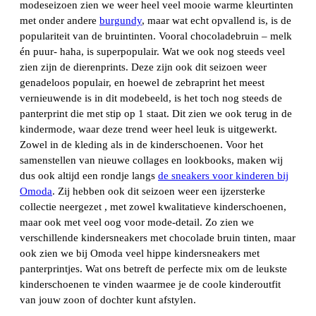
modeseizoen zien we weer heel veel mooie warme kleurtinten
met onder andere
burgundy
, maar wat echt opvallend is, is de
populariteit van de bruintinten. Vooral chocoladebruin – melk
én puur- haha, is superpopulair. Wat we ook nog steeds veel
zien zijn de dierenprints. Deze zijn ook dit seizoen weer
genadeloos populair, en hoewel de zebraprint het meest
vernieuwende is in dit modebeeld, is het toch nog steeds de
panterprint die met stip op 1 staat. Dit zien we ook terug in de
kindermode, waar deze trend weer heel leuk is uitgewerkt.
Zowel in de kleding als in de kinderschoenen. Voor het
samenstellen van nieuwe collages en lookbooks, maken wij
dus ook altijd een rondje langs
de sneakers voor kinderen bij
Omoda
. Zij hebben ook dit seizoen weer een ijzersterke
collectie neergezet , met zowel kwalitatieve kinderschoenen,
maar ook met veel oog voor mode-detail. Zo zien we
verschillende kindersneakers met chocolade bruin tinten, maar
ook zien we bij Omoda veel hippe kindersneakers met
panterprintjes. Wat ons betreft de perfecte mix om de leukste
kinderschoenen te vinden waarmee je de coole kinderoutfit
van jouw zoon of dochter kunt afstylen.