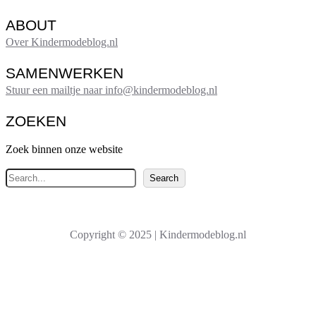
ABOUT
Over Kindermodeblog.nl
SAMENWERKEN
Stuur een mailtje naar info@kindermodeblog.nl
ZOEKEN
Zoek binnen onze website
Z
Search
o
e
k
Copyright © 2025 | Kindermodeblog.nl
e
n