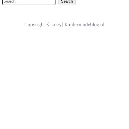
Z
Search
o
e
k
Copyright © 2025 | Kindermodeblog.nl
e
n