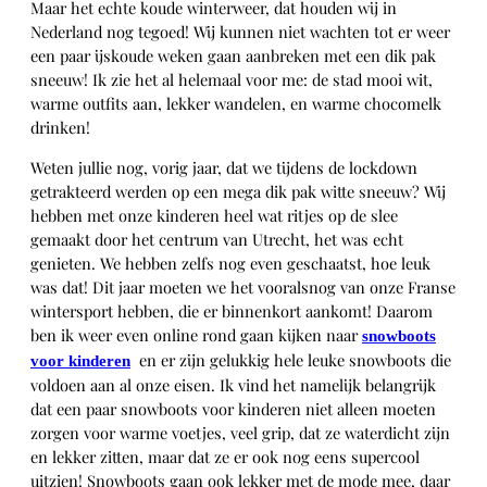
Maar het echte koude winterweer, dat houden wij in
Nederland nog tegoed! Wij kunnen niet wachten tot er weer
een paar ijskoude weken gaan aanbreken met een dik pak
sneeuw! Ik zie het al helemaal voor me: de stad mooi wit,
warme outfits aan, lekker wandelen, en warme chocomelk
drinken!
Weten jullie nog, vorig jaar, dat we tijdens de lockdown
getrakteerd werden op een mega dik pak witte sneeuw? Wij
hebben met onze kinderen heel wat ritjes op de slee
gemaakt door het centrum van Utrecht, het was echt
genieten. We hebben zelfs nog even geschaatst, hoe leuk
was dat! Dit jaar moeten we het vooralsnog van onze Franse
wintersport hebben, die er binnenkort aankomt! Daarom
ben ik weer even online rond gaan kijken naar
snowboots
en er zijn gelukkig hele leuke snowboots die
voor kinderen
voldoen aan al onze eisen. Ik vind het namelijk belangrijk
dat een paar snowboots voor kinderen niet alleen moeten
zorgen voor warme voetjes, veel grip, dat ze waterdicht zijn
en lekker zitten, maar dat ze er ook nog eens supercool
uitzien! Snowboots gaan ook lekker met de mode mee, daar