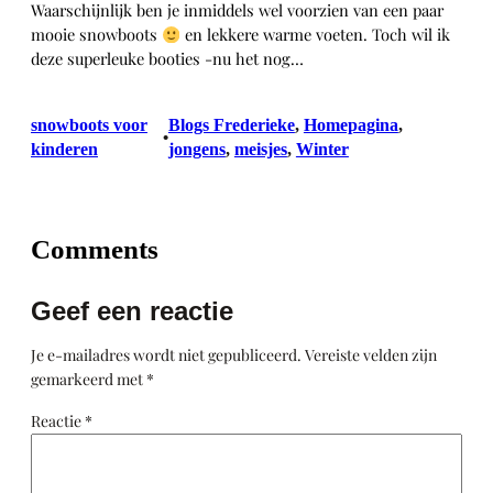
Waarschijnlijk ben je inmiddels wel voorzien van een paar
mooie snowboots
en lekkere warme voeten. Toch wil ik
deze superleuke booties -nu het nog…
snowboots voor
Blogs Frederieke
, 
Homepagina
, 
•
kinderen
jongens
, 
meisjes
, 
Winter
Comments
Geef een reactie
Je e-mailadres wordt niet gepubliceerd.
Vereiste velden zijn
gemarkeerd met
*
Reactie
*