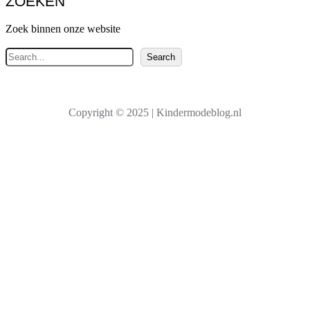
ZOEKEN
Zoek binnen onze website
Z
Search
o
e
k
Copyright © 2025 | Kindermodeblog.nl
e
n