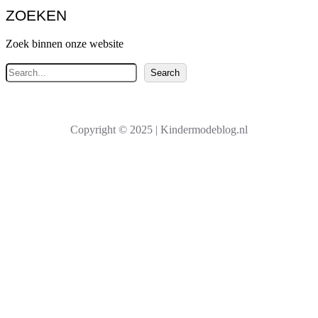
ZOEKEN
Zoek binnen onze website
Z
Search
o
e
k
Copyright © 2025 | Kindermodeblog.nl
e
n