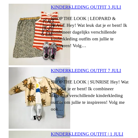
KINDERKLEDING OUTFIT 3 JULI
SHOP THE LOOK | LEOPARD &
PEACE Hey! Wat leuk dat je er bent! Ik
combineer dagelijks verschillende
kinderkleding outfits om jullie te
inspireren! Volg…
KINDERKLEDING OUTFIT 7 JULI
SHOP THE LOOK | SUNRISE Hey! Wat
leuk dat je er bent! Ik combineer
dagelijks verschillende kinderkleding
outfits om jullie te inspireren! Volg me
ook…
KINDERKLEDING OUTFIT | 1 JULI