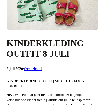
KINDERKLEDING
OUTFIT 8 JULI
8 juli 2020
frederieke1
•
KINDERKLEDING OUTFIT | SHOP THE LOOK |
SUNRISE
Hey! Wat leuk dat je er bent! Ik combineer dagelijks
verschillende kinderkleding outfits om jullie te inspireren!
Volg me ook zeker even via Instagram, dan ben jij altijd als