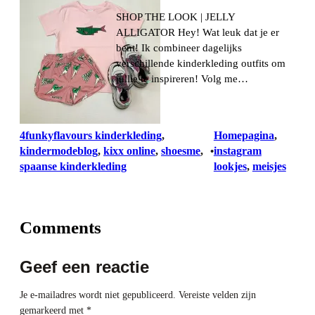
SHOP THE LOOK | JELLY
ALLIGATOR Hey! Wat leuk dat je er
bent! Ik combineer dagelijks
verschillende kinderkleding outfits om
jullie te inspireren! Volg me…
4funkyflavours kinderkleding
, 
Homepagina
, 
kindermodeblog
, 
kixx online
, 
shoesme
, 
instagram
•
spaanse kinderkleding
lookjes
, 
meisjes
Comments
Geef een reactie
Je e-mailadres wordt niet gepubliceerd.
Vereiste velden zijn
gemarkeerd met
*