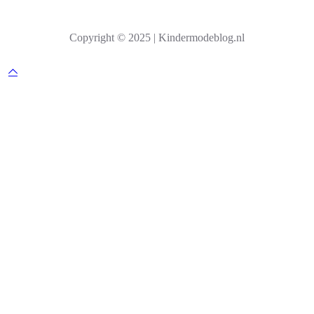
e
k
Copyright © 2025 | Kindermodeblog.nl
e
n