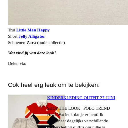
Trui
Little Man Happy
Short
Jelly Alligator
Schoenen
Zara
(oude collectie)
Wat vind jij van deze look?
Delen via:
WhatsApp
Ook heel erg leuk om te bekijken:
KINDERKLEDING OUTFIT 27 JUNI
SHOP THE LOOK | POLO TREND
Hey! Wat leuk dat je er bent! Ik
combineer dagelijks verschillende
kinderkleding outfits om jullie te