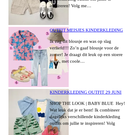
inspireren! Volg me…
OUTFIT MEISJES KINDERKLEDING
Ik zag dit blousje en was op slag
verliefd!!! Zo’n gaaf blousje voor de
zomer! Je draagt dit leuk op een stoere
jeans, met coole…
KINDERKLEDING OUTFIT 29 JUNI
SHOP THE LOOK | BABY BLUE Hey!
Wat leuk dat je er bent! Ik combineer
dagelijks verschillende kinderkleding
outfits om jullie te inspireren! Volg
me…