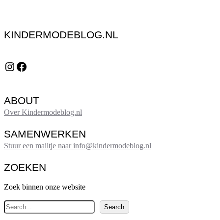
KINDERMODEBLOG.NL
Instagram
Facebook
ABOUT
Over Kindermodeblog.nl
SAMENWERKEN
Stuur een mailtje naar info@kindermodeblog.nl
ZOEKEN
Zoek binnen onze website
Z
Search
o