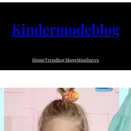
Kindermodeblog
Home
Trending blogs
Musthaves