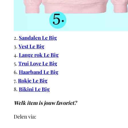
2.
Sandalen Le Big
3.
Vest Le Big
4.
Lange rok Le Big
5.
Trui Love Le Big
6.
Haarband Le Big
7.
Rokje Le Big
8.
Bikini Le Big
Welk item is jouw favoriet?
Delen via:
WhatsApp