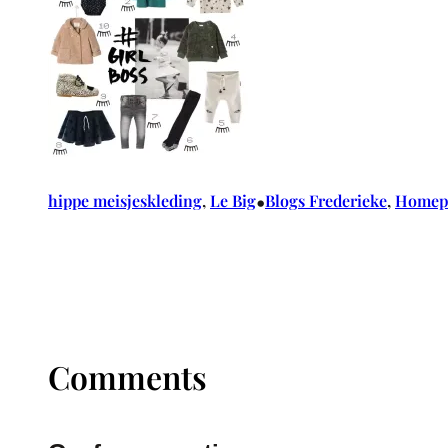
•
hippe meisjeskleding
, 
Le Big
Blogs Frederieke
, 
Homep
Comments