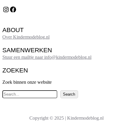
Instagram
Facebook
ABOUT
Over Kindermodeblog.nl
SAMENWERKEN
Stuur een mailtje naar info@kindermodeblog.nl
ZOEKEN
Zoek binnen onze website
Z
Search
o
e
k
Copyright © 2025 | Kindermodeblog.nl
e
n