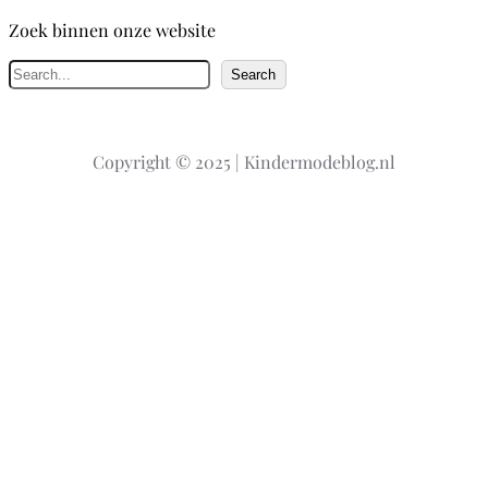
Zoek binnen onze website
Z
Search
o
e
k
Copyright © 2025 | Kindermodeblog.nl
e
n