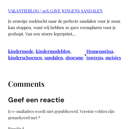
VAKANTIEBLOG | 10X GAVE JONGENS SANDALEN
Je eeuwige zoektocht naar de perfecte sandalen voor je zoon
kan stoppen, want wij hebben 10 gave exemplaren voor je
geshopt. Van een stoere legerprint…
kindermode
, 
kindermodeblog
, 
Homepagina
, 
•
kinderschoenen
, 
sandalen
, 
shoesme
jongens
, 
meisjes
Comments
Geef een reactie
Je e-mailadres wordt niet gepubliceerd.
Vereiste velden zijn
gemarkeerd met
*
Reactie
*