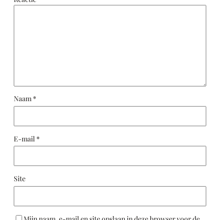
Naam
*
E-mail
*
Site
Mijn naam, e-mail en site opslaan in deze browser voor de